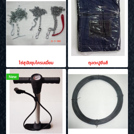
โซ่สุนัขชุบโครมเมี่ยม
ถุงตะปูยีนส์
New