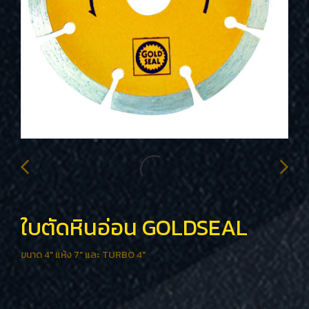
ใบตัดหินอ่อน GOLDSEAL
ขนาด 4" แห้ง 7" และ TURBO 4"