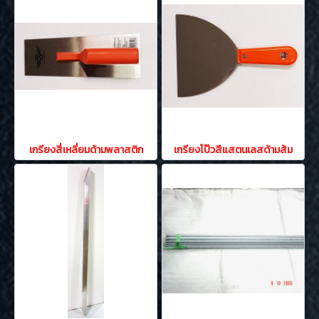
เกรียงสี่เหลี่ยมด้ามพลาสติก
เกรียงโป๊วสีแสตนเลสด้ามส้ม