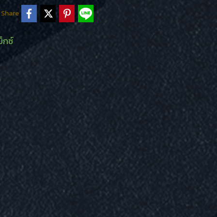
Share
็กซ์