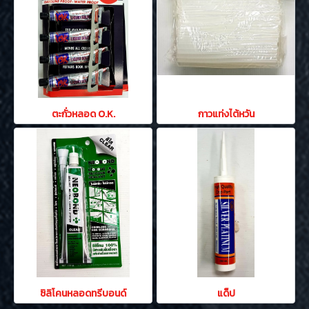
ตะกั่วหลอด O.K.
กาวแท่งไต้หวัน
ซิลิโคนหลอดทรีบอนด์
แด็ป