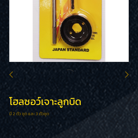
โฮลซอว์เจาะลูกบิด
มี 2 ตัว ชุด และ 3 ตัวชุด