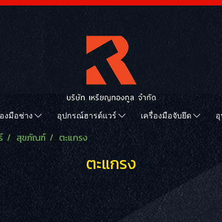
ื่องมือช่าง
อุปกรณ์ฮารด์แวร์
เครื่องมือจับยึด
อ
์
สุขภัณฑ์
ตะแกรง
ตะแกรง