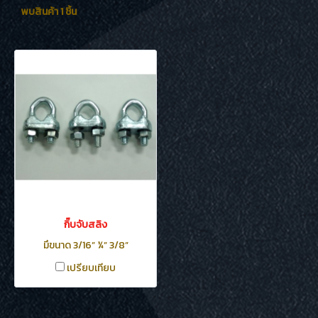
พบสินค้า 1 ชิ้น
กิ๊บจับสลิง
มึขนาด 3/16” ¼” 3/8”
เปรียบเทียบ